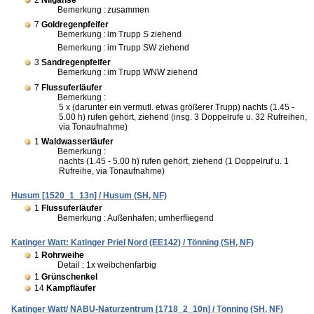
Bemerkung :
zusammen
7
Goldregenpfeifer
Bemerkung :
im Trupp S ziehend
Bemerkung :
im Trupp SW ziehend
3
Sandregenpfeifer
Bemerkung :
im Trupp WNW ziehend
7
Flussuferläufer
Bemerkung :
5 x (darunter ein vermutl. etwas größerer Trupp) nachts (1.45 -
5.00 h) rufen gehört, ziehend (insg. 3 Doppelrufe u. 32 Rufreihen,
via Tonaufnahme)
1
Waldwasserläufer
Bemerkung :
nachts (1.45 - 5.00 h) rufen gehört, ziehend (1 Doppelruf u. 1
Rufreihe, via Tonaufnahme)
Husum [1520_1_13n] / Husum (SH, NF)
1
Flussuferläufer
Bemerkung :
Außenhafen; umherfliegend
Katinger Watt: Katinger Priel Nord (EE142) / Tönning (SH, NF)
1
Rohrweihe
Detail : 1x weibchenfarbig
1
Grünschenkel
14
Kampfläufer
Katinger Watt/ NABU-Naturzentrum [1718_2_10n] / Tönning (SH, NF)