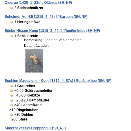
Olderup [1420_1_23s] / Olderup (SH, NF)
2
Steinschmätzer
Soholmer Au: B5 [1219_4_48s] / Bargum (SH, NF)
1
Heringsmöwe
Sönke-Nissen-Koog [1319_3_44s] / Reußenköge (SH, NF)
1
Schleiereule
Bemerkung :
Todfund Verkehrsopfer
Detail : 1x adult
Sophien-Magdalenen-Koog [1319_4_57s] / Reußenköge (SH, NF)
1
Graureiher
~6-50
Goldregenpfeifer
~45-80
Kiebitze
~25-120
Kampfläufer
≥40
Lachmöwen
≥12
Ringeltauben
~30
Dohlen
~200
Stare
Süderheversiel / Poppenbüll (SH, NF)