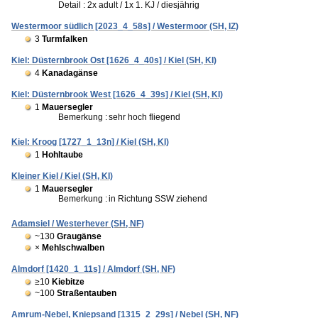
Detail : 2x adult / 1x 1. KJ / diesjährig
Westermoor südlich [2023_4_58s] / Westermoor (SH, IZ)
3
Turmfalken
Kiel: Düsternbrook Ost [1626_4_40s] / Kiel (SH, KI)
4
Kanadagänse
Kiel: Düsternbrook West [1626_4_39s] / Kiel (SH, KI)
1
Mauersegler
Bemerkung :
sehr hoch fliegend
Kiel: Kroog [1727_1_13n] / Kiel (SH, KI)
1
Hohltaube
Kleiner Kiel / Kiel (SH, KI)
1
Mauersegler
Bemerkung :
in Richtung SSW ziehend
Adamsiel / Westerhever (SH, NF)
~130
Graugänse
×
Mehlschwalben
Almdorf [1420_1_11s] / Almdorf (SH, NF)
≥10
Kiebitze
~100
Straßentauben
Amrum-Nebel, Kniepsand [1315_2_29s] / Nebel (SH, NF)