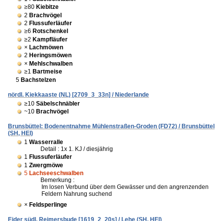
≥80
Kiebitze
2
Brachvögel
2
Flussuferläufer
≥6
Rotschenkel
≥2
Kampfläufer
×
Lachmöwen
2
Heringsmöwen
×
Mehlschwalben
≥1
Bartmeise
5
Bachstelzen
nördl. Kiekkaaste (NL) [2709_3_33n] / Niederlande
≥10
Säbelschnäbler
~10
Brachvögel
Brunsbüttel: Bodenentnahme Mühlenstraßen-Groden (FD72) / Brunsbüttel
(SH, HEI)
1
Wasserralle
Detail : 1x 1. KJ / diesjährig
1
Flussuferläufer
1
Zwergmöwe
5
Lachseeschwalben
Bemerkung :
Im losen Verbund über dem Gewässer und den angrenzenden
Feldern Nahrung suchend
×
Feldsperlinge
Eider südl. Reimersbude [1619_2_20s] / Lehe (SH, HEI)