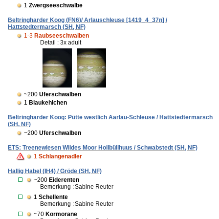
1
Zwergseeschwalbe
Beltringharder Koog (FN6)/ Arlauschleuse [1419_4_37n] /
Hattstedtermarsch (SH, NF)
1-3
Raubseeschwalben
Detail : 3x adult
~200
Uferschwalben
1
Blaukehlchen
Beltringharder Koog: Pütte westlich Aarlau-Schleuse / Hattstedtermarsch
(SH, NF)
~200
Uferschwalben
ETS: Treenewiesen Wildes Moor Hollbüllhuus / Schwabstedt (SH, NF)
1
Schlangenadler
Hallig Habel (IH4) / Gröde (SH, NF)
~200
Eiderenten
Bemerkung :
Sabine Reuter
1
Schellente
Bemerkung :
Sabine Reuter
~70
Kormorane