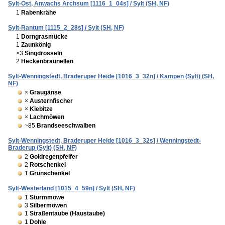
Sylt-Ost, Anwachs Archsum [1116_1_04s] / Sylt (SH, NF)
1
Rabenkrähe
Sylt-Rantum [1115_2_28s] / Sylt (SH, NF)
1
Dorngrasmücke
1
Zaunkönig
≥3
Singdrosseln
2
Heckenbraunellen
Sylt-Wenningstedt, Braderuper Heide [1016_3_32n] / Kampen (Sylt) (SH,
NF)
×
Graugänse
×
Austernfischer
×
Kiebitze
×
Lachmöwen
~85
Brandseeschwalben
Sylt-Wenningstedt, Braderuper Heide [1016_3_32s] / Wenningstedt-
Braderup (Sylt) (SH, NF)
2
Goldregenpfeifer
2
Rotschenkel
1
Grünschenkel
Sylt-Westerland [1015_4_59n] / Sylt (SH, NF)
1
Sturmmöwe
3
Silbermöwen
1
Straßentaube (Haustaube)
1
Dohle