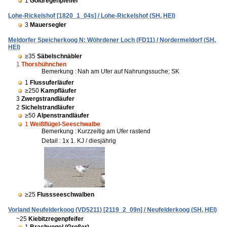
1
Goldregenpfeifer
Lohe-Rickelshof [1820_1_04s] / Lohe-Rickelshof (SH, HEI)
3
Mauersegler
Meldorfer Speicherkoog N: Wöhrdener Loch (FD11) / Nordermeldorf (SH,
HEI)
≥35
Säbelschnäbler
1
Thorshühnchen
Bemerkung :
Nah am Ufer auf Nahrungssuche; SK
1
Flussuferläufer
≥250
Kampfläufer
3
Zwergstrandläufer
2
Sichelstrandläufer
≥50
Alpenstrandläufer
1
Weißflügel-Seeschwalbe
Bemerkung :
Kurzzeitig am Ufer rastend
Detail : 1x 1. KJ / diesjährig
≥25
Flussseeschwalben
Vorland Neufelderkoog (VD5211) [2119_2_09n] / Neufelderkoog (SH, HEI)
~25
Kiebitzregenpfeifer