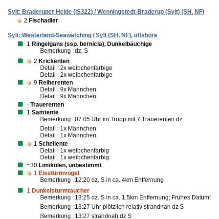
Sylt: Braderuper Heide (IS322) / Wenningstedt-Braderup (Sylt) (SH, NF)
2
Fischadler
Sylt: Westerland-Seawatching / Sylt (SH, NF), offshore
1
Ringelgans (ssp. bernicla), Dunkelbäuchige
Bemerkung :
dz. S
2
Krickenten
Detail : 2x weibchenfarbige
Detail : 2x weibchenfarbige
9
Reiherenten
Detail : 9x Männchen
Detail : 9x Männchen
-
Trauerenten
1
Samtente
Bemerkung :
07:05 Uhr im Trupp mit 7 Trauerenten dz
Detail : 1x Männchen
Detail : 1x Männchen
1
Schellente
Detail : 1x weibchenfarbig
Detail : 1x weibchenfarbig
~30
Limikolen, unbestimmt
1
Eissturmvogel
Bemerkung :
12:20 dz. S in ca. 4km Entfernung
1
Dunkelsturmtaucher
Bemerkung :
13:25 dz. S in ca. 1,5km Entfernung; Frühes Datum!
Bemerkung :
13:27 Uhr plötzlich relativ strandnah dz S
Bemerkung :
13:27 strandnah dz S