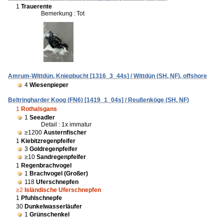
1
Trauerente
Bemerkung :
Tot
Amrum-Wittdün, Kniepbucht [1316_3_44s] / Wittdün (SH, NF), offshore
4
Wiesenpieper
Beltringharder Koog (FN6) [1419_1_04s] / Reußenköge (SH, NF)
1
Rothalsgans
1
Seeadler
Detail : 1x immatur
≥1200
Austernfischer
1
Kiebitzregenpfeifer
3
Goldregenpfeifer
≥10
Sandregenpfeifer
1
Regenbrachvogel
1
Brachvogel (Großer)
118
Uferschnepfen
≥2
Isländische Uferschnepfen
1
Pfuhlschnepfe
30
Dunkelwasserläufer
1
Grünschenkel