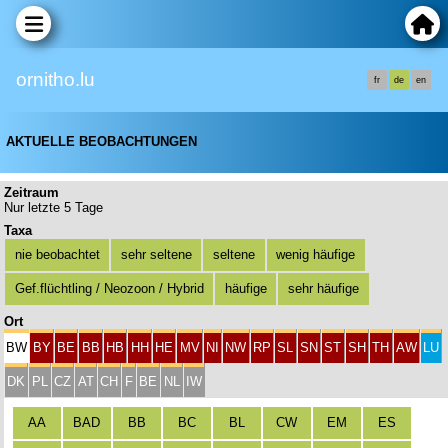
ornitho.lu
fr
de
en
AKTUELLE BEOBACHTUNGEN
Zeitraum
Nur letzte 5 Tage
Taxa
nie beobachtet
sehr seltene
seltene
wenig häufige
Gef.flüchtling / Neozoon / Hybrid
häufige
sehr häufige
Ort
BW
BY
BE
BB
HB
HH
HE
MV
NI
NW
RP
SL
SN
ST
SH
TH
AW
LU
DK
PL
CZ
AT
CH
F
BE
NL
IW
AA
BAD
BB
BC
BL
CW
EM
ES