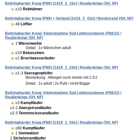
Beltringharder Koog (FN6) [1419_2_16s] / Reußenköge (SH, NF)
≥10
Rebhühner
Beltringharder Koog (FN6) + Vorland [1419_3_43n] / Nordstrand (SH, NF)
48
Löffler
Beltringharder Koog: Kleientnahme Süd Lüttmoordamm (FN632) /
Reußenköge (SH, NF)
1
Wiesenweihe
Detail : 1x Männchen adult
≥10
Bekassinen
≥1
Bruchwasserläufer
Beltringharder Koog (FN6) [1419_1_24n] / Reußenköge (SH, NF)
≥1-3
Seeregenpfeifer
Bemerkung :
Altvogel noch immer mit 2 DJ
Detail : 1x adult / 2x Pulli / nicht-flügge
Beltringharder Koog: Kleientnahme Süd Lüttmoordamm (FN632) /
Reußenköge (SH, NF)
≥3
Kampfläufer
≥1-2
Zwergstrandläufer
≥2-3
Temminckstrandläufer
Beltringharder Koog (FN6) [1419_1_04s] / Reußenköge (SH, NF)
≥80
Kampfläufer
1
Steinwälzer
1
Sichelstrandläufer