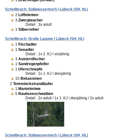
1
Brachvogel (Großer)
Schellbruch: Süßwasserteich / Lübeck (SH, HL)
2
Löffelenten
3
Zwergtaucher
Detail : 3x adult
1
Silberreiher
Schellbruch: Große Lagune / Lübeck (SH, HL)
1
Fischadler
1
Seeadler
Detail : 1x 2. KJ / vorjährig
3
Austernfischer
1
Sandregenpfeifer
1
Uferschnepfe
Detail : 1x 1. KJ / diesjährig
15
Bekassinen
2
Temminckstrandläufer
1
Mantelmöwe
5
Raubseeschwalben
Detail : 2x adult / 1x 1. KJ / diesjährig / 2x adult
Schellbruch: Süßwasserteich / Lübeck (SH, HL)