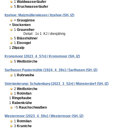
1
Waldwasserläufer
5
Bruchwasserläufer
Itzehoe: Malzmüllerwiesen / Itzehoe (SH, IZ)
×
Graugänse
×
Stockenten
1
Graureiher
Detail : 1x 1. KJ / diesjährig
5
Blässhühner
1
Eisvogel
1
Zilpzalp
Kronsmoor [2023_4_57n] / Kronsmoor (SH, IZ)
5
Weißstörche
Sarlhusen Papiermühle [1924_4_39s] / Sarlhusen (SH, IZ)
1
Rohrweihe
Störniederung: Schulenburg [2023_3_52n] / Münsterdorf (SH, IZ)
2
Weißstörche
1
Rotmilan
1
Ringeltaube
1
Rabenkrähe
~5
Rauchschwalben
Westermoor [2023_4_59s] / Westermoor (SH, IZ)
1
Rotmilan
3
Kraniche