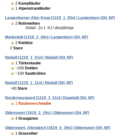
2
Kampfläufer
1
Alpenstrandläufer
Langenhorner Alter Koog [1319_1_05n] / Langenhorn (SH, NF)
2
Rohrweihen
Detail : 2x 1. KJ / diesjährige
Mönkebüll [1319_2_08n] / Langenhorn (SH, NF)
2
Kiebitze
2
Stare
Niebüll [1219_1_01n] / Niebüll (SH, NF)
1
Türkentaube
~200
Dohlen
~100
Saatkrähen
Niebüll [1219_1_11n] / Niebüll (SH, NF)
~40
Stare
Norderwaygaard [1219_3_51n] / Dagebüll (SH, NF)
1
Raubseeschwalbe
Oldenswort [1619_2_19s] / Oldenswort (SH, NF)
4
Graugänse
Oldenswort, Altendeich [1619_4_39n] / Oldenswort (SH, NF)
1
Graureiher