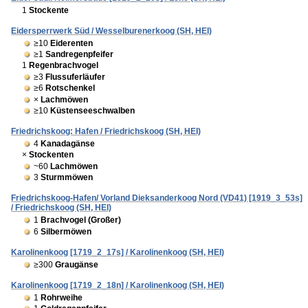
1
Stockente
Eidersperrwerk Süd / Wesselburenerkoog (SH, HEI)
≥10
Eiderenten
≥1
Sandregenpfeifer
1
Regenbrachvogel
≥3
Flussuferläufer
≥6
Rotschenkel
×
Lachmöwen
≥10
Küstenseeschwalben
Friedrichskoog: Hafen / Friedrichskoog (SH, HEI)
4
Kanadagänse
×
Stockenten
~60
Lachmöwen
3
Sturmmöwen
Friedrichskoog-Hafen/ Vorland Dieksanderkoog Nord (VD41) [1919_3_53s]
/ Friedrichskoog (SH, HEI)
1
Brachvogel (Großer)
6
Silbermöwen
Karolinenkoog [1719_2_17s] / Karolinenkoog (SH, HEI)
≥300
Graugänse
Karolinenkoog [1719_2_18n] / Karolinenkoog (SH, HEI)
1
Rohrweihe