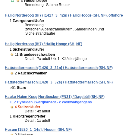
3
Wiesenpieper
Bemerkung :
Sabine Reuter
Hallig Norderoog (IH7) [1417_3_42n] / Hallig Hooge (SH, NF), offshore
1
Zwergstrandläufer
Bemerkung :
zwischen Alpenstrandläufern, Sanderlingen und
Sichelstrandläufer
Hallig Norderoog (IH7) / Hallig Hooge (SH, NF)
1
Sichelstrandläufer
11
Brandseeschwalben
Detail : 7x adult / 4x 1. KJ / diesjährige
Hattstedtermarsch [1420_3_31n] / Hattstedtermarsch (SH, NF)
2
Rauchschwalben
Hattstedtermarsch [1420_3_32s] / Hattstedtermarsch (SH, NF)
≥61
Stare
Hauke-Haien-Koog Nordbecken (FN31) / Dagebüll (SH, NF)
≥12
Hybriden Zwergkanada- x Weißwangengans
4
Stelzenläufer
Detail : 4x adult
1
Kiebitzregenpfeifer
Detail : 1x adult
Husum [1520_1_14s] / Husum (SH, NF)
2
Nilgänse