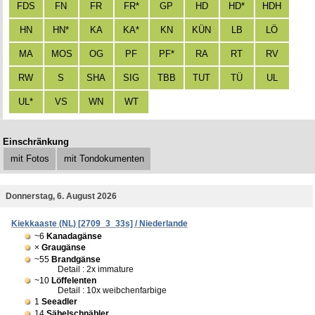
FDS
FN
FR
FR*
GP
HD
HD*
HDH
HN
HN*
KA
KA*
KN
KÜN
LB
LÖ
MA
MOS
OG
PF
PF*
RA
RT
RV
RW
S
SHA
SIG
TBB
TUT
TÜ
UL
UL*
VS
WN
WT
Einschränkung
mit Fotos
mit Tondokumenten
Donnerstag, 6. August 2026
Kiekkaaste (NL) [2709_3_33s] / Niederlande
~6
Kanadagänse
×
Graugänse
~55
Brandgänse
Detail : 2x immature
~10
Löffelenten
Detail : 10x weibchenfarbige
1
Seeadler
14
Säbelschnäbler