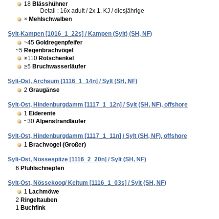
18
Blässhühner
Detail : 16x adult / 2x 1. KJ / diesjährige
×
Mehlschwalben
Sylt-Kampen [1016_1_22s] / Kampen (Sylt) (SH, NF)
~45
Goldregenpfeifer
~5
Regenbrachvögel
≥110
Rotschenkel
≥5
Bruchwasserläufer
Sylt-Ost, Archsum [1116_1_14n] / Sylt (SH, NF)
2
Graugänse
Sylt-Ost, Hindenburgdamm [1117_1_12n] / Sylt (SH, NF), offshore
1
Eiderente
~30
Alpenstrandläufer
Sylt-Ost, Hindenburgdamm [1117_1_11n] / Sylt (SH, NF), offshore
1
Brachvogel (Großer)
Sylt-Ost, Nössespitze [1116_2_20n] / Sylt (SH, NF)
6
Pfuhlschnepfen
Sylt-Ost, Nössekoog/ Keitum [1116_1_03s] / Sylt (SH, NF)
1
Lachmöwe
2
Ringeltauben
1
Buchfink