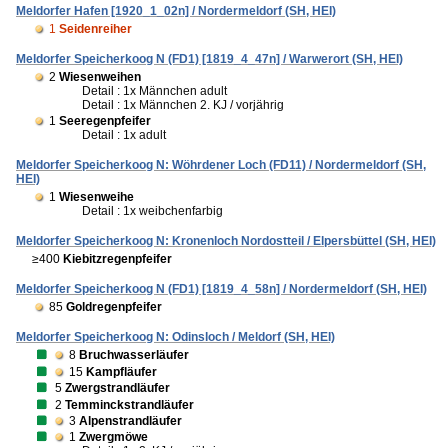
Meldorfer Hafen [1920_1_02n] / Nordermeldorf (SH, HEI)
1
Seidenreiher
Meldorfer Speicherkoog N (FD1) [1819_4_47n] / Warwerort (SH, HEI)
2
Wiesenweihen
Detail : 1x Männchen adult
Detail : 1x Männchen 2. KJ / vorjährig
1
Seeregenpfeifer
Detail : 1x adult
Meldorfer Speicherkoog N: Wöhrdener Loch (FD11) / Nordermeldorf (SH,
HEI)
1
Wiesenweihe
Detail : 1x weibchenfarbig
Meldorfer Speicherkoog N: Kronenloch Nordostteil / Elpersbüttel (SH, HEI)
≥400
Kiebitzregenpfeifer
Meldorfer Speicherkoog N (FD1) [1819_4_58n] / Nordermeldorf (SH, HEI)
85
Goldregenpfeifer
Meldorfer Speicherkoog N: Odinsloch / Meldorf (SH, HEI)
8
Bruchwasserläufer
15
Kampfläufer
5
Zwergstrandläufer
2
Temminckstrandläufer
3
Alpenstrandläufer
1
Zwergmöwe