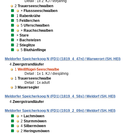
Detail : 1x 2. KJ / vorjährig
2
Trauerseeschwalben
×
Flussseeschwalben
1
Rabenkrähe
5
Feldlerchen
5
Uferschwalben
×
Rauchschwalben
×
Stare
×
Bachstelzen
2
Stieglitze
5
Bluthänflinge
Meldorfer Speicherkoog N (FD1) [1819_4_47n] / Warwerort (SH, HEI)
4
Zwergstrandläufer
1
Weißflügel-Seeschwalbe
Detail : 1x 1. KJ / diesjährig
1
Trauerseeschwalbe
Detail : 1x adult
3
Mauersegler
Meldorfer Speicherkoog N (FD1) [1819_4_58s] / Meldorf (SH, HEI)
4
Zwergstrandläufer
Meldorfer Speicherkoog N (FD1) [1919_2_09n] / Meldorf (SH, HEI)
×
Lachmöwen
2
Sturmmöwen
4
Silbermöwen
2
Heringsmöwen