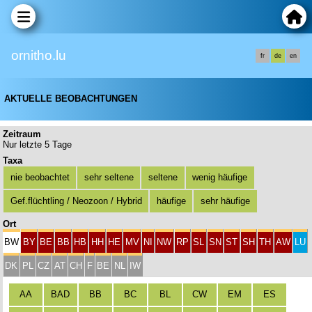
ornitho.lu
fr
de
en
AKTUELLE BEOBACHTUNGEN
Zeitraum
Nur letzte 5 Tage
Taxa
nie beobachtet
sehr seltene
seltene
wenig häufige
Gef.flüchtling / Neozoon / Hybrid
häufige
sehr häufige
Ort
BW
BY
BE
BB
HB
HH
HE
MV
NI
NW
RP
SL
SN
ST
SH
TH
AW
LU
DK
PL
CZ
AT
CH
F
BE
NL
IW
AA
BAD
BB
BC
BL
CW
EM
ES