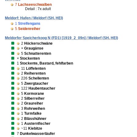
7
Lachseeschwalben
Detail : 7x adult
Meldorf: Hafen / Meldorf (SH, HEI)
1
Streifengans
5
Seidenreiher
Meldorfer Speicherkoog N (FD1) [1919_2_09n] / Meldorf (SH, HEI)
2
Höckerschwäne
×
Graugänse
5
Schnatterenten
×
Stockenten
1
Stockente, Bastard, fehlfarben
11
Löffelenten
2
Reiherenten
226
Schellenten
5
Zwergtaucher
122
Haubentaucher
5
Kormorane
2
Silberreiher
2
Graureiher
3
Rohrweihen
1
Turmfalke
2
Blässhühner
1
Austernfischer
~11
Kiebitze
7
Dunkelwasserläufer