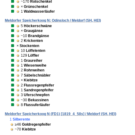
~170
Rotschenkel
×
Grünschenkel
1
Waldwasserläufer
Meldorfer Speicherkoog N: Odinsloch / Meldorf (SH, HEI)
5
Höckerschwäne
×
Graugänse
~10
Brandgänse
2
Krickenten
×
Stockenten
10
Löffelenten
129
Löffler
1
Graureiher
1
Wiesenweihe
2
Rohrweihen
7
Säbelschnäbler
×
Kiebitze
2
Flussregenpfeifer
1
Sandregenpfeifer
3
Uferschnepfen
~30
Bekassinen
8
Flussuferläufer
Meldorfer Speicherkoog N (FD1) [1819_4_58s] / Meldorf (SH, HEI)
1
Silberente
≥46
Goldregenpfeifer
~70
Kiebitze