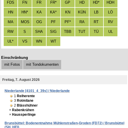
FDS
FN
FR
FR*
GP
HD
HD*
HDH
HN
HN*
KA
KA*
KN
KÜN
LB
LÖ
MA
MOS
OG
PF
PF*
RA
RT
RV
RW
S
SHA
SIG
TBB
TUT
TÜ
UL
UL*
VS
WN
WT
Einschränkung
mit Fotos
mit Tondokumenten
Freitag, 7. August 2026
Niederlande [4101_4_39s] / Niederlande
1
Reiherente
3
Rotmilane
2
Blässhühner
×
Rabenkrähen
×
Haussperlinge
Brunsbüttel: Bodenentnahme Mühlenstraßen-Groden (FD72) / Brunsbüttel
(SH, HEI)