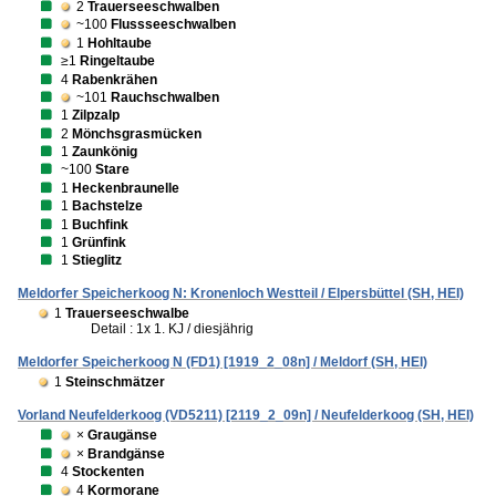
2
Trauerseeschwalben
~100
Flussseeschwalben
1
Hohltaube
≥1
Ringeltaube
4
Rabenkrähen
~101
Rauchschwalben
1
Zilpzalp
2
Mönchsgrasmücken
1
Zaunkönig
~100
Stare
1
Heckenbraunelle
1
Bachstelze
1
Buchfink
1
Grünfink
1
Stieglitz
Meldorfer Speicherkoog N: Kronenloch Westteil / Elpersbüttel (SH, HEI)
1
Trauerseeschwalbe
Detail : 1x 1. KJ / diesjährig
Meldorfer Speicherkoog N (FD1) [1919_2_08n] / Meldorf (SH, HEI)
1
Steinschmätzer
Vorland Neufelderkoog (VD5211) [2119_2_09n] / Neufelderkoog (SH, HEI)
×
Graugänse
×
Brandgänse
4
Stockenten
4
Kormorane