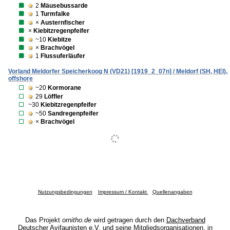
2
Mäusebussarde
1
Turmfalke
×
Austernfischer
×
Kiebitzregenpfeifer
~10
Kiebitze
×
Brachvögel
1
Flussuferläufer
Vorland Meldorfer Speicherkoog N (VD21) [1919_2_07n] / Meldorf (SH, HEI),
offshore
~20
Kormorane
29
Löffler
~30
Kiebitzregenpfeifer
~50
Sandregenpfeifer
×
Brachvögel
Nutzungsbedingungen
Impressum / Kontakt
Quellenangaben
Das Projekt
ornitho.de
wird getragen durch den
Dachverband
Deutscher Avifaunisten e.V.
und seine Mitgliedsorganisationen, in