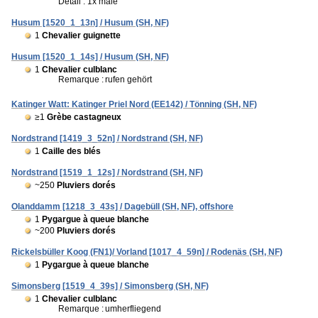
Détail : 1x mâle
Husum [1520_1_13n] / Husum (SH, NF)
1
Chevalier guignette
Husum [1520_1_14s] / Husum (SH, NF)
1
Chevalier culblanc
Remarque :
rufen gehört
Katinger Watt: Katinger Priel Nord (EE142) / Tönning (SH, NF)
≥1
Grèbe castagneux
Nordstrand [1419_3_52n] / Nordstrand (SH, NF)
1
Caille des blés
Nordstrand [1519_1_12s] / Nordstrand (SH, NF)
~250
Pluviers dorés
Olanddamm [1218_3_43s] / Dagebüll (SH, NF), offshore
1
Pygargue à queue blanche
~200
Pluviers dorés
Rickelsbüller Koog (FN1)/ Vorland [1017_4_59n] / Rodenäs (SH, NF)
1
Pygargue à queue blanche
Simonsberg [1519_4_39s] / Simonsberg (SH, NF)
1
Chevalier culblanc
Remarque :
umherfliegend