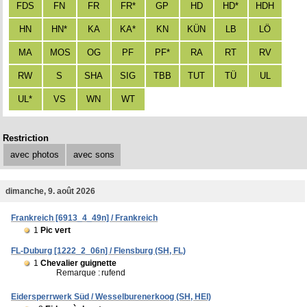
FDS
FN
FR
FR*
GP
HD
HD*
HDH
HN
HN*
KA
KA*
KN
KÜN
LB
LÖ
MA
MOS
OG
PF
PF*
RA
RT
RV
RW
S
SHA
SIG
TBB
TUT
TÜ
UL
UL*
VS
WN
WT
Restriction
avec photos
avec sons
dimanche, 9. août 2026
Frankreich [6913_4_49n] / Frankreich
1
Pic vert
FL-Duburg [1222_2_06n] / Flensburg (SH, FL)
1
Chevalier guignette
Remarque :
rufend
Eidersperrwerk Süd / Wesselburenerkoog (SH, HEI)