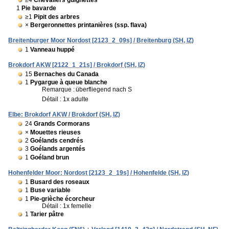
1
Pie bavarde
≥1
Pipit des arbres
×
Bergeronnettes printanières (ssp. flava)
Breitenburger Moor Nordost [2123_2_09s] / Breitenburg (SH, IZ)
1
Vanneau huppé
Brokdorf AKW [2122_1_21s] / Brokdorf (SH, IZ)
15
Bernaches du Canada
1
Pygargue à queue blanche
Remarque :
überfliegend nach S
Détail : 1x adulte
Elbe: Brokdorf AKW / Brokdorf (SH, IZ)
24
Grands Cormorans
×
Mouettes rieuses
2
Goélands cendrés
3
Goélands argentés
1
Goéland brun
Hohenfelder Moor: Nordost [2123_2_19s] / Hohenfelde (SH, IZ)
1
Busard des roseaux
1
Buse variable
1
Pie-grièche écorcheur
Détail : 1x femelle
1
Tarier pâtre