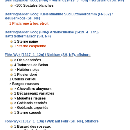
Beltringharder Koog (FN6) + Vorland [1419_3_43n] / Nordstrand (SH, NF)
~100
Spatules blanches
Beltringharder Koog: Kleientnahme Süd Lüttmoordamm (FN632) /
Reußenköge (SH, NF)
1
Phalarope à bec étroit
Beltringharder Koog (FN6)/ Arlauschleuse [1419_4_37n] /
Hattstedtermarsch (SH, NF)
1
Sterne naine
1
Sterne caspienne
Föhr-Wyk [1317_1_12n] / Nieblum (SH, NF), offshore
×
Oies cendrées
4
Tadornes de Belon
×
Huîtriers pies
1
Pluvier doré
1
Courlis corlieu
×
Barges rousses
×
Chevaliers aboyeurs
2
Bécasseaux variables
×
Mouettes rieuses
×
Goélands cendrés
×
Goélands argentés
1
Sterne caugek
Föhr-Wyk [1317_1_13n] / Wyk auf Föhr (SH, NF), offshore
1
Busard des roseaux