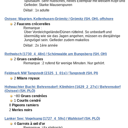
Spülsaum. Sehr hübsches, helles Exemplar mit weißem Kopf und
Gefieder. Starke Mauserspuren
Détail : 1x adulte
Ostsee: Wagrien, Kellenhusen-Grömitz / Grömitz (SH, OH), offshore
2
Faucons crécerelles
Remarque :
Über Vordeichgelände/Dünen rüttelnd. So unbedarft und
übermütig wie sie das Jagen angehen, müssen es diesjährige
Jungvögel sein. Gefieder zudem makellos
Détail : 2x 1ère année
Rethwisch [1730_4_48n] / Schönwalde am Bungsberg (SH, OH)
2
Grues cendrées
Remarque :
2 rufend für wenige Minuten. Nur gehört.
Feldmark NW Tangstedt [2325_1_01s] / Tangstedt (SH, PI)
2
Milans royaux
Hohwachter Bucht: Behrensdorf: Klinthörn [1629_2_27s] / Behrensdorf
(Ostsee) (SH, PLÖ)
~80
Grues cendrées
1
Courlis cendré
8
Pigeons ramiers
2
Merles noirs
Lanker See: Vogelsang [1727_4_59s] / Wahlstorf (SH, PLÖ)
4
Garrots à œil d'or
Remarque :
(4x stationär)