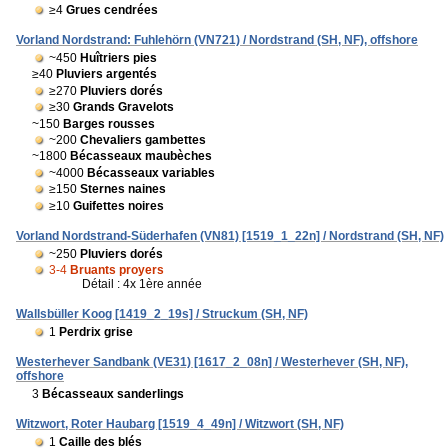
≥4
Grues cendrées
Vorland Nordstrand: Fuhlehörn (VN721) / Nordstrand (SH, NF), offshore
~450
Huîtriers pies
≥40
Pluviers argentés
≥270
Pluviers dorés
≥30
Grands Gravelots
~150
Barges rousses
~200
Chevaliers gambettes
~1800
Bécasseaux maubèches
~4000
Bécasseaux variables
≥150
Sternes naines
≥10
Guifettes noires
Vorland Nordstrand-Süderhafen (VN81) [1519_1_22n] / Nordstrand (SH, NF)
~250
Pluviers dorés
3-4
Bruants proyers
Détail : 4x 1ère année
Wallsbüller Koog [1419_2_19s] / Struckum (SH, NF)
1
Perdrix grise
Westerhever Sandbank (VE31) [1617_2_08n] / Westerhever (SH, NF),
offshore
3
Bécasseaux sanderlings
Witzwort, Roter Haubarg [1519_4_49n] / Witzwort (SH, NF)
1
Caille des blés