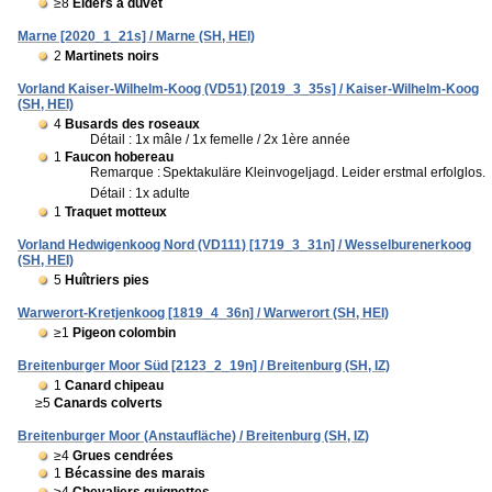
≥8
Eiders à duvet
Marne [2020_1_21s] / Marne (SH, HEI)
2
Martinets noirs
Vorland Kaiser-Wilhelm-Koog (VD51) [2019_3_35s] / Kaiser-Wilhelm-Koog
(SH, HEI)
4
Busards des roseaux
Détail : 1x mâle / 1x femelle / 2x 1ère année
1
Faucon hobereau
Remarque :
Spektakuläre Kleinvogeljagd. Leider erstmal erfolglos.
Détail : 1x adulte
1
Traquet motteux
Vorland Hedwigenkoog Nord (VD111) [1719_3_31n] / Wesselburenerkoog
(SH, HEI)
5
Huîtriers pies
Warwerort-Kretjenkoog [1819_4_36n] / Warwerort (SH, HEI)
≥1
Pigeon colombin
Breitenburger Moor Süd [2123_2_19n] / Breitenburg (SH, IZ)
1
Canard chipeau
≥5
Canards colverts
Breitenburger Moor (Anstaufläche) / Breitenburg (SH, IZ)
≥4
Grues cendrées
1
Bécassine des marais
≥4
Chevaliers guignettes