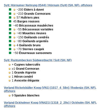
Sylt: Hörnumer Nehrung (IS44) / Hörnum (Sylt) (SH, NF), offshore
~200
Eiders à duvet
~210
Grands Cormorans
57
Huîtriers pies
45
Barges rousses
~40
Bécasseaux maubèches
~55
Bécasseaux variables
~40
Mouettes rieuses
~150
Goélands cendrés
~80
Goélands argentés
4
Goélands bruns
~70
Sternes caugek
~50
Étourneaux sansonnets
Sylt: Rantumbecken Südwestbucht / Sylt (SH, NF)
×
Cygnes tuberculés
≥1
Grand Cormoran
1
Grande Aigrette
1
Héron cendré
1
Avocette élégante
Vorland Rickelsbüller Koog (VN1) [1017_4_58n] / Rodenäs (SH, NF),
offshore
9
Spatules blanches
Vorland Ockholmer Koog (VN421) [1318_2_29s] / Ockholm (SH, NF),
offshore