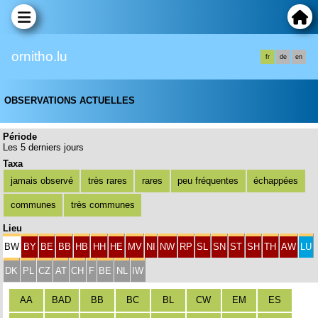
ornitho.lu
fr
de
en
OBSERVATIONS ACTUELLES
Période
Les 5 derniers jours
Taxa
jamais observé
très rares
rares
peu fréquentes
échappées
communes
très communes
Lieu
BW
BY
BE
BB
HB
HH
HE
MV
NI
NW
RP
SL
SN
ST
SH
TH
AW
LU
DK
PL
CZ
AT
CH
F
BE
NL
IW
AA
BAD
BB
BC
BL
CW
EM
ES