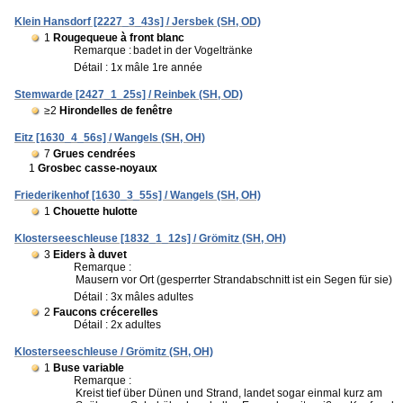
Klein Hansdorf [2227_3_43s] / Jersbek (SH, OD)
1
Rougequeue à front blanc
Remarque :
badet in der Vogeltränke
Détail : 1x mâle 1re année
Stemwarde [2427_1_25s] / Reinbek (SH, OD)
≥2
Hirondelles de fenêtre
Eitz [1630_4_56s] / Wangels (SH, OH)
7
Grues cendrées
1
Grosbec casse-noyaux
Friederikenhof [1630_3_55s] / Wangels (SH, OH)
1
Chouette hulotte
Klosterseeschleuse [1832_1_12s] / Grömitz (SH, OH)
3
Eiders à duvet
Remarque :
Mausern vor Ort (gesperrter Strandabschnitt ist ein Segen für sie)
Détail : 3x mâles adultes
2
Faucons crécerelles
Détail : 2x adultes
Klosterseeschleuse / Grömitz (SH, OH)
1
Buse variable
Remarque :
Kreist tief über Dünen und Strand, landet sogar einmal kurz am