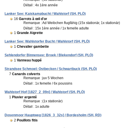
Détail : 4x 1ère année
Lanker See: Kaiskampbucht / Wahlstorf (SH, PLÖ)
16
Garrots à œil d'or
Remarque :
Ad Weibchen flugfähig (15x stationär, 1x stationär)
Détail : 15x 1ère année / 1x femelle adulte
1
Grande Aigrette
Lanker See: Wahlstorfer Bucht / Wahlstorf (SH, PLÖ)
1
Chevalier gambette
Sehlendorfer Binnensee: Broek / Blekendorf (SH, PLÖ)
1
Vanneau huppé
Strandsee Schmoel: Ostbecken / Schwartbuck (SH, PLÖ)
7
Canards colverts
Remarque :
juv 5 Wochen
Détail : 1x femelle / 6x poussins
Wahlstorf Hof [1827_2_09n] / Wahlstorf (SH, PLÖ)
1
Pluvier argenté
Remarque :
(1x stationär)
Détail : 1x adulte
Dosenmoor Hauptweg [1826_3_32s] / Bordesholm (SH, RD)
2
Pouillots fitis