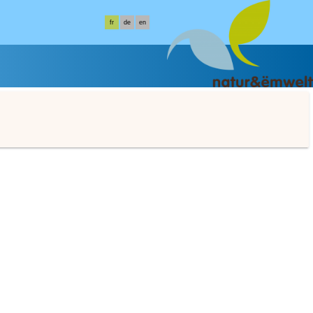
fr
de
en