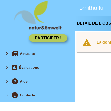
ornitho.lu
DÉTAIL DE L'OB
La donn
Actualité
Évaluations
Aide
Contexte