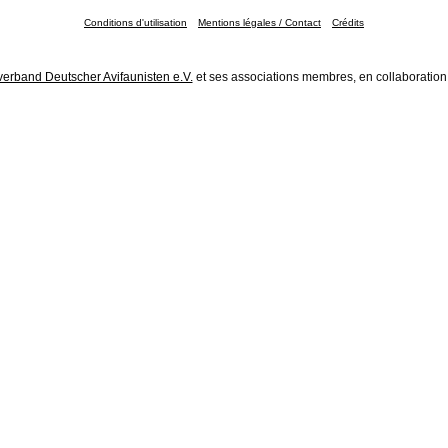
Conditions d'utilisation
Mentions légales / Contact
Crédits
erband Deutscher Avifaunisten e.V.
et ses associations membres, en collaboration 