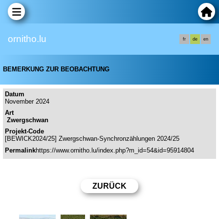
ornitho.lu
fr
de
en
BEMERKUNG ZUR BEOBACHTUNG
Datum
November 2024
Art
Zwergschwan
Projekt-Code
[BEWICK2024/25] Zwergschwan-Synchronzählungen 2024/25
Permalink