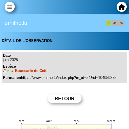
ornitho.lu
fr
de
en
DÉTAIL DE L'OBSERVATION
Date
juin 2025
Espèce
Bouscarle de Cetti
Permalien