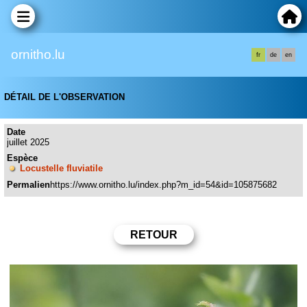
ornitho.lu
fr
de
en
DÉTAIL DE L'OBSERVATION
Date
juillet 2025
Espèce
Locustelle fluviatile
Permalien