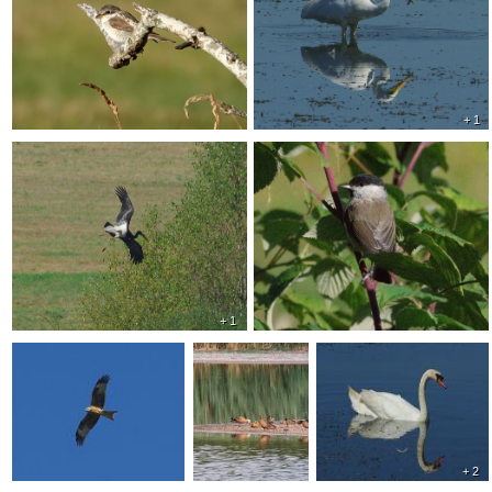
+ 1
+ 1
+ 2