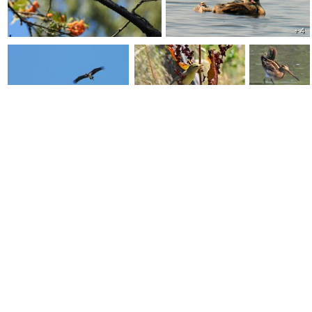
+ 4
+ 1
+ 1