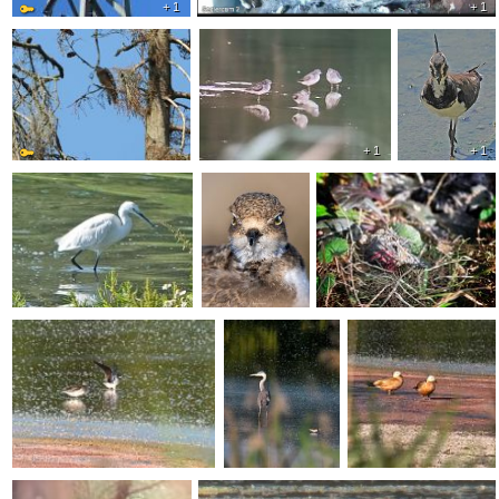
+ 1
+ 1
+ 1
+ 1