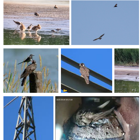
+ 1
+ 1