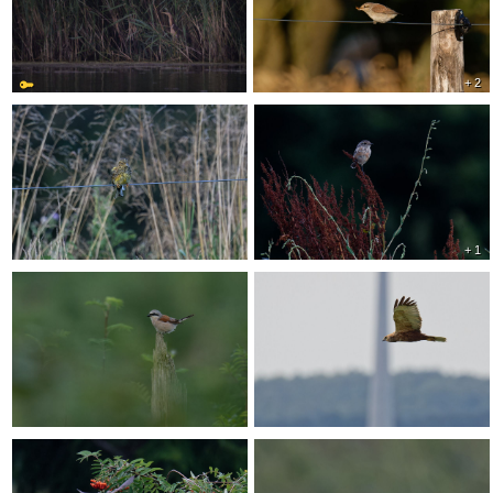
+ 2
+ 1