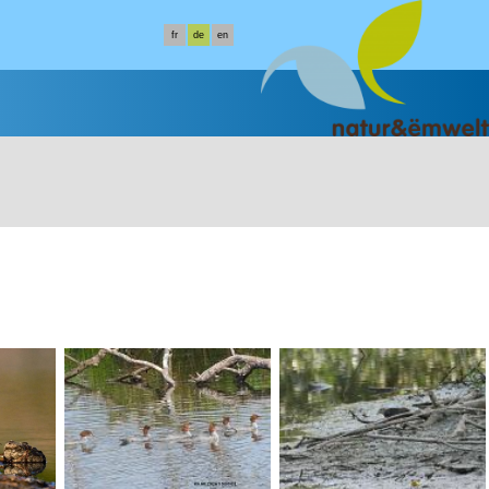
fr
de
en