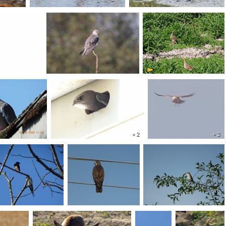
+ 2
+ 3