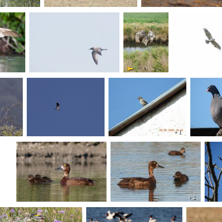
+ 1
+ 1