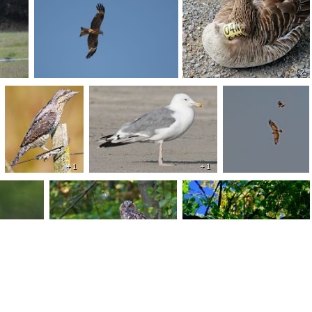
+ 2
+ 1
+ 1