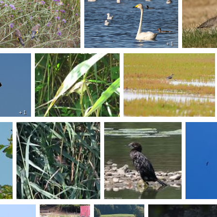
+ 1
+ 1