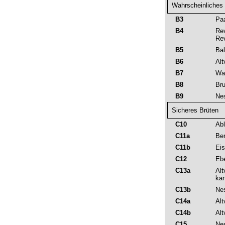
Wahrscheinliches
B3
Paa
B4
Rev
Re
B5
Bal
B6
Alt
B7
War
B8
Bru
B9
Nes
Sicheres Brüten
C10
Abl
C11a
Ben
C11b
Eis
C12
Ebe
C13a
Alt
kan
C13b
Nes
C14a
Alt
C14b
Alt
C15
Nes