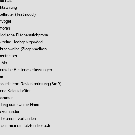
dehals
ktzählung
zelbrüter (Testmodul)
ifvögel
moran
logische Flächenstichprobe
itoring Hochgebirgsvögel
htschwalbe (Ziegenmelker)
nenfresser
BiMo
torische Bestandserfassungen
en
ndardisierte Revierkartierung (StaR)
tene Koloniebrüter
pammer
dung aus zweiter Hand
o vorhanden
dokument vorhanden
 seit meinem letzten Besuch