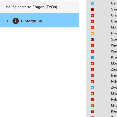
Gän
Häufig gestellte Fragen (FAQs)
Saa
Gra
Hintergrund
Ufe
Mon
Priv
Spe
Wie
Wac
Kra
Möw
Za
Bin
Röh
Zwe
MhB
Reb
Mitt
Kle