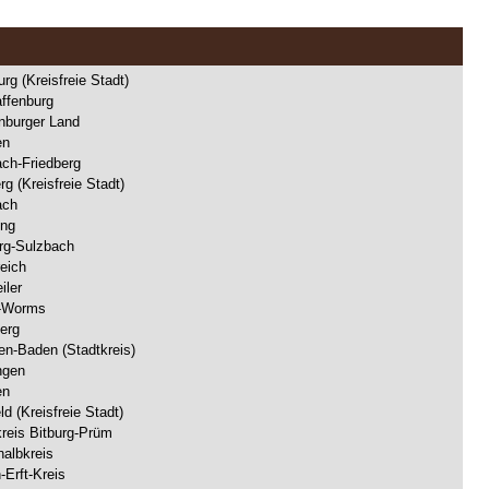
rg (Kreisfreie Stadt)
ffenburg
enburger Land
en
ach-Friedberg
g (Kreisfreie Stadt)
ach
ing
rg-Sulzbach
eich
iler
y-Worms
erg
en-Baden (Stadtkreis)
ngen
en
ld (Kreisfreie Stadt)
kreis Bitburg-Prüm
nalbkreis
-Erft-Kreis