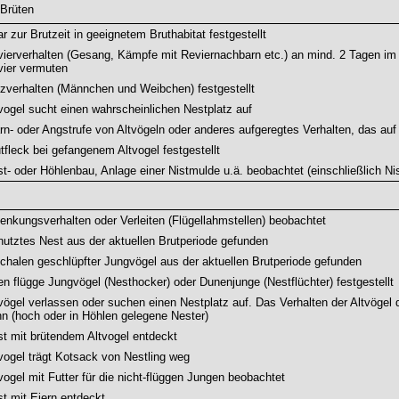
 Brüten
r zur Brutzeit in geeignetem Bruthabitat festgestellt
ierverhalten (Gesang, Kämpfe mit Reviernachbarn etc.) an mind. 2 Tagen im 
vier vermuten
zverhalten (Männchen und Weibchen) festgestellt
vogel sucht einen wahrscheinlichen Nestplatz auf
n- oder Angstrufe von Altvögeln oder anderes aufgeregtes Verhalten, das au
tfleck bei gefangenem Altvogel festgestellt
t- oder Höhlenbau, Anlage einer Nistmulde u.ä. beobachtet (einschließlich Nis
enkungsverhalten oder Verleiten (Flügellahmstellen) beobachtet
utztes Nest aus der aktuellen Brutperiode gefunden
chalen geschlüpfter Jungvögel aus der aktuellen Brutperiode gefunden
n flügge Jungvögel (Nesthocker) oder Dunenjunge (Nestflüchter) festgestellt
vögel verlassen oder suchen einen Nestplatz auf. Das Verhalten der Altvögel 
n (hoch oder in Höhlen gelegene Nester)
t mit brütendem Altvogel entdeckt
vogel trägt Kotsack von Nestling weg
vogel mit Futter für die nicht-flüggen Jungen beobachtet
t mit Eiern entdeckt