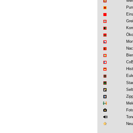
Wen
Pun
Ein
Gre
Kor
Öko
Mon
Nac
Bie
Co
His
Eul
Sta
Sel
Zip
Mel
Fot
Ton
Neu