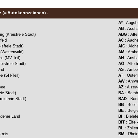
e (= Autokennzeichen) :
A*
: Augsbu
AB
: Ascha
rg (Kreisfreie Stadt)
ABG
: Alt
rfeld
AC
: Aach
isfreie Stadt)
AIC
: Aich
 (Westerwald)
AM
: Amber
e (MV-Teil)
AN
: Ansb
eisfreie Stadt)
AÖ
: Altött
nd
AS
: Ambe
 (SH-Teil)
AT
: Österr
AW
: Ahrwe
see
AZ
: Alze
eie Stadt)
BA
: Bamb
eisfreie Stadt)
BAD
: Bad
BB
: Böbli
BE
: Belgi
adener Land
BI
: Bielefe
BIT
: Eifel
BL
: Zoller
kreis
BM
: Rhein