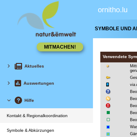
ornitho.lu
SYMBOLE UND 
Verwendete Sym
Aktuelles
Mit
gen
Ges
Auswertungen
via
Beo
Beo
Hilfe
Beo
Beo
Kontakt & Regionalkoordination
Beo
Was
Symbole & Abkürzungen
Gän