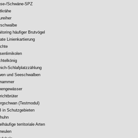
se-/Schwäne-SPZ
tkrähe
ureiher
rschwalbe
itoring häufiger Brutvögel
ate Linienkartierung
chte
senlimikolen
htelkönig
nich-Schlafplatzzählung
en und Seeschwalben
unammer
nengewässer
richtbrüter
rgschwan (Testmodul)
 in Schutzgebieten
huhn
elhäufige territoriale Arten
ineulen