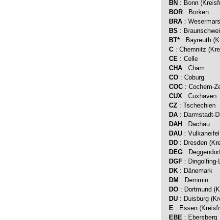
BN
: Bonn (Kreisf
BOR
: Borken
BRA
: Wesermar
BS
: Braunschweig
BT*
: Bayreuth (Kr
C
: Chemnitz (Krei
CE
: Celle
CHA
: Cham
CO
: Coburg
COC
: Cochem-Ze
CUX
: Cuxhaven
CZ
: Tschechien
DA
: Darmstadt-D
DAH
: Dachau
DAU
: Vulkaneifel
DD
: Dresden (Kre
DEG
: Deggendor
DGF
: Dingolfing
DK
: Dänemark
DM
: Demmin
DO
: Dortmund (Kr
DU
: Duisburg (Kre
E
: Essen (Kreisfr
EBE
: Ebersberg