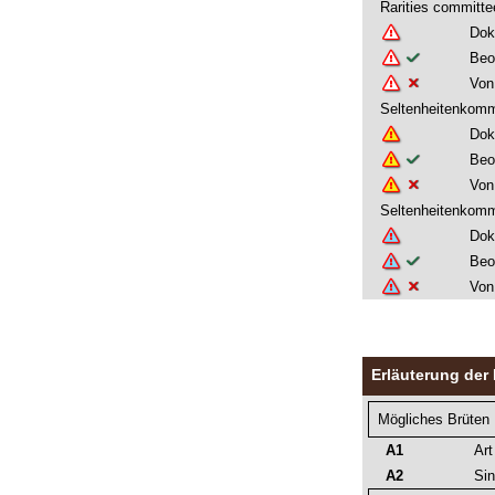
Rarities commit
Dok
Beo
Von
Seltenheitenkom
Dok
Beo
Von
Seltenheitenkomm
Dok
Beo
Von
Erläuterung der 
Mögliches Brüten
A1
Art
A2
Sin