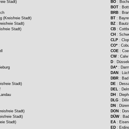
reie Stadt)
BO
: Bochu
BOT
: Bott
sch
BRB
: Bra
 (Kreisfreie Stadt)
BT
: Bayre
eisfreie Stadt)
BZ
: Bautz
sfreie Stadt)
CB
: Cottbu
CH
: Schw
CLP
: Clo
CO*
: Cobu
ll
COE
: Coe
CW
: Calw
D
: Düsseld
ieburg
DA*
: Darms
DAN
: Lüc
DBR
: Bad
isfreie Stadt)
DE
: Dessa
f
DEL
: Delm
-Landau
DH
: Dieph
DLG
: Dill
DN
: Düren
eisfreie Stadt)
DON
: Don
isfreie Stadt)
DÜW
: Bad
eie Stadt)
EA
: Eisen
ED
: Erdin