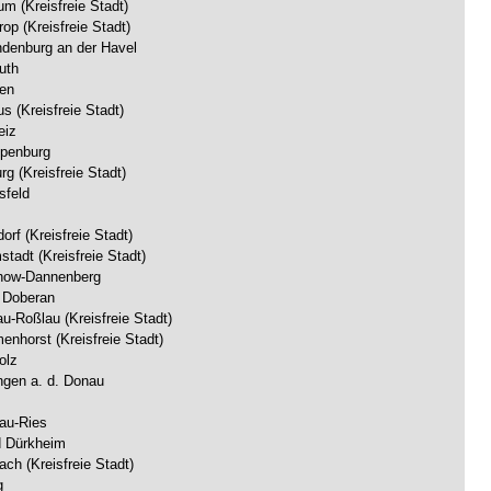
m (Kreisfreie Stadt)
rop (Kreisfreie Stadt)
ndenburg an der Havel
uth
en
s (Kreisfreie Stadt)
eiz
ppenburg
rg (Kreisfreie Stadt)
sfeld
orf (Kreisfreie Stadt)
tadt (Kreisfreie Stadt)
how-Dannenberg
 Doberan
u-Roßlau (Kreisfreie Stadt)
enhorst (Kreisfreie Stadt)
olz
ingen a. d. Donau
au-Ries
 Dürkheim
ach (Kreisfreie Stadt)
g