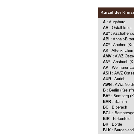
Kürzel der Kreis
A
: Augsburg
AA
: Ostalbkreis
AB*
: Aschaffenbu
ABI
: Anhalt-Bitte
AC*
: Aachen (Kre
AK
: Altenkirchen
AMV
: AWZ Ostse
AN*
: Ansbach (Kr
AP
: Weimarer La
ASH
: AWZ Ostsee
AUR
: Aurich
AWN
: AWZ Nord
B
: Berlin (Kreisfr
BA*
: Bamberg (Kr
BAR
: Barnim
BC
: Biberach
BGL
: Berchtesg
BIR
: Birkenfeld
BK
: Börde
BLK
: Burgenland