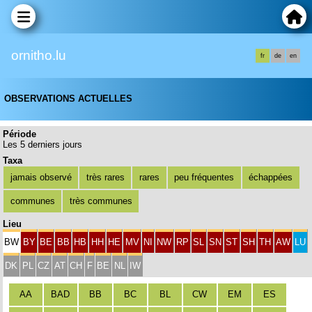
ornitho.lu
fr
de
en
OBSERVATIONS ACTUELLES
Période
Les 5 derniers jours
Taxa
jamais observé
très rares
rares
peu fréquentes
échappées
communes
très communes
Lieu
BW
BY
BE
BB
HB
HH
HE
MV
NI
NW
RP
SL
SN
ST
SH
TH
AW
LU
DK
PL
CZ
AT
CH
F
BE
NL
IW
AA
BAD
BB
BC
BL
CW
EM
ES