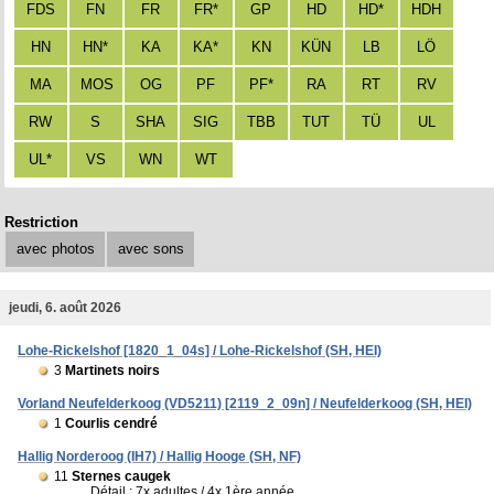
FDS
FN
FR
FR*
GP
HD
HD*
HDH
HN
HN*
KA
KA*
KN
KÜN
LB
LÖ
MA
MOS
OG
PF
PF*
RA
RT
RV
RW
S
SHA
SIG
TBB
TUT
TÜ
UL
UL*
VS
WN
WT
Restriction
avec photos
avec sons
jeudi, 6. août 2026
Lohe-Rickelshof [1820_1_04s] / Lohe-Rickelshof (SH, HEI)
3
Martinets noirs
Vorland Neufelderkoog (VD5211) [2119_2_09n] / Neufelderkoog (SH, HEI)
1
Courlis cendré
Hallig Norderoog (IH7) / Hallig Hooge (SH, NF)
11
Sternes caugek
Détail : 7x adultes / 4x 1ère année