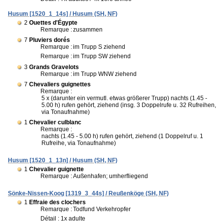
Husum [1520_1_14s] / Husum (SH, NF)
2
Ouettes d'Égypte
Remarque :
zusammen
7
Pluviers dorés
Remarque :
im Trupp S ziehend
Remarque :
im Trupp SW ziehend
3
Grands Gravelots
Remarque :
im Trupp WNW ziehend
7
Chevaliers guignettes
Remarque :
5 x (darunter ein vermutl. etwas größerer Trupp) nachts (1.45 -
5.00 h) rufen gehört, ziehend (insg. 3 Doppelrufe u. 32 Rufreihen,
via Tonaufnahme)
1
Chevalier culblanc
Remarque :
nachts (1.45 - 5.00 h) rufen gehört, ziehend (1 Doppelruf u. 1
Rufreihe, via Tonaufnahme)
Husum [1520_1_13n] / Husum (SH, NF)
1
Chevalier guignette
Remarque :
Außenhafen; umherfliegend
Sönke-Nissen-Koog [1319_3_44s] / Reußenköge (SH, NF)
1
Effraie des clochers
Remarque :
Todfund Verkehropfer
Détail : 1x adulte