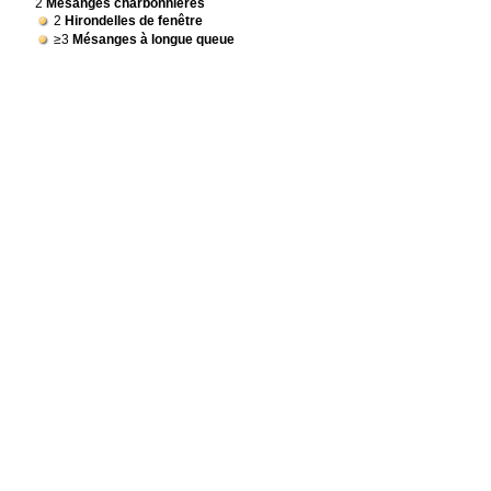
2
Mésanges charbonnières
2
Hirondelles de fenêtre
≥3
Mésanges à longue queue
2
Pouillots véloces
1
Rousserolle effarvatte
3
Fauvettes à tête noire
2
Bouvreuils pivoines
Détail : 1x mâle
Détail : 1x mâle
1
Verdier d'Europe
1
Chardonneret élégant
Bergedorf [2527_1_13n] / Hamburg (HH, HH)
1
Corneille noire
Billwerder Bahndamm Ost / Hamburg (HH, HH)
4
Bernaches du Canada
11
Oies cendrées
Billwerder / Allermöhe [2526_2_09n] / Hamburg (HH, HH)
1
Héron cendré
1
Pic épeiche
1
Verdier d'Europe
Billwerder [2526_2_10n] / Hamburg (HH, HH)
1
Busard des roseaux
Détail : 1x femelle
2
Chardonnerets élégants