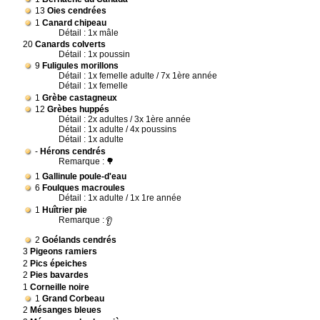
13
Oies cendrées
1
Canard chipeau
Détail : 1x mâle
20
Canards colverts
Détail : 1x poussin
9
Fuligules morillons
Détail : 1x femelle adulte / 7x 1ère année
Détail : 1x femelle
1
Grèbe castagneux
12
Grèbes huppés
Détail : 2x adultes / 3x 1ère année
Détail : 1x adulte / 4x poussins
Détail : 1x adulte
-
Hérons cendrés
Remarque :
🌳
1
Gallinule poule-d'eau
6
Foulques macroules
Détail : 1x adulte / 1x 1re année
1
Huîtrier pie
Remarque :
👂
2
Goélands cendrés
3
Pigeons ramiers
2
Pics épeiches
2
Pies bavardes
1
Corneille noire
1
Grand Corbeau
2
Mésanges bleues