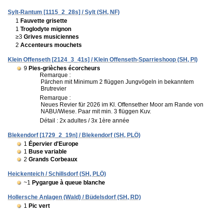
Sylt-Rantum [1115_2_28s] / Sylt (SH, NF)
1
Fauvette grisette
1
Troglodyte mignon
≥3
Grives musiciennes
2
Accenteurs mouchets
Klein Offenseth [2124_3_41s] / Klein Offenseth-Sparrieshoop (SH, PI)
9
Pies-grièches écorcheurs
Remarque :
Pärchen mit Minimum 2 flüggen Jungvögeln in bekanntem
Brutrevier
Remarque :
Neues Revier für 2026 im Kl. Offensether Moor am Rande von
NABU/Wiese. Paar mit min. 3 flüggen Kuv.
Détail : 2x adultes / 3x 1ère année
Blekendorf [1729_2_19n] / Blekendorf (SH, PLÖ)
1
Épervier d'Europe
1
Buse variable
2
Grands Corbeaux
Heickenteich / Schillsdorf (SH, PLÖ)
~1
Pygargue à queue blanche
Hollersche Anlagen (Wald) / Büdelsdorf (SH, RD)
1
Pic vert