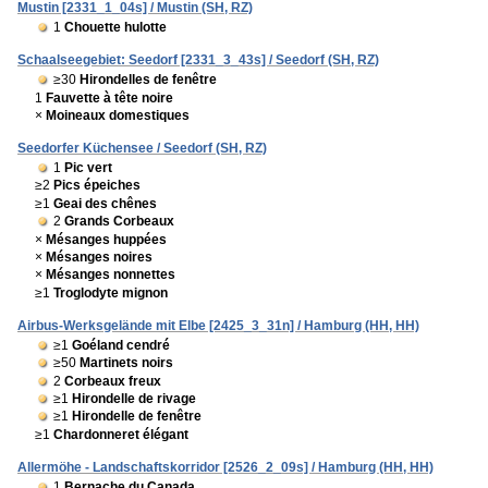
Mustin [2331_1_04s] / Mustin (SH, RZ)
1
Chouette hulotte
Schaalseegebiet: Seedorf [2331_3_43s] / Seedorf (SH, RZ)
≥30
Hirondelles de fenêtre
1
Fauvette à tête noire
×
Moineaux domestiques
Seedorfer Küchensee / Seedorf (SH, RZ)
1
Pic vert
≥2
Pics épeiches
≥1
Geai des chênes
2
Grands Corbeaux
×
Mésanges huppées
×
Mésanges noires
×
Mésanges nonnettes
≥1
Troglodyte mignon
Airbus-Werksgelände mit Elbe [2425_3_31n] / Hamburg (HH, HH)
≥1
Goéland cendré
≥50
Martinets noirs
2
Corbeaux freux
≥1
Hirondelle de rivage
≥1
Hirondelle de fenêtre
≥1
Chardonneret élégant
Allermöhe - Landschaftskorridor [2526_2_09s] / Hamburg (HH, HH)
1
Bernache du Canada