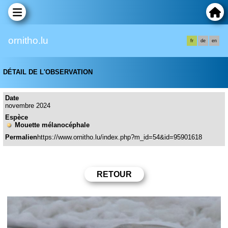
ornitho.lu
fr
de
en
DÉTAIL DE L'OBSERVATION
Date
novembre 2024
Espèce
Mouette mélanocéphale
Permalien