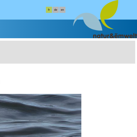
fr
de
en