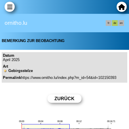
ornitho.lu
fr
de
en
BEMERKUNG ZUR BEOBACHTUNG
Datum
April 2025
Art
Gebirgsstelze
Permalink