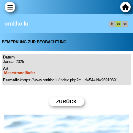
ornitho.lu
fr
de
en
BEMERKUNG ZUR BEOBACHTUNG
Datum
Januar 2025
Art
Meerstrandläufer
Permalink